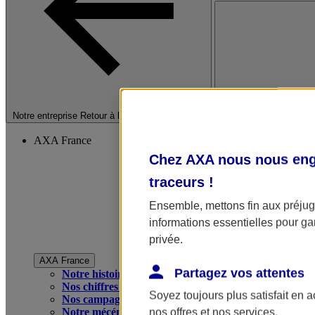
Fermer le menu princip
Notre entreprise
Retour à la section précédente
AXA France
Chez AXA nous nous enga
traceurs
!
Ensemble, mettons fin aux préjugé
informations essentielles pour gar
privée.
AXA France
Partagez vos attentes
Notre histoire
Nos chiffres clés
Soyez toujours plus satisfait en 
Nos campagnes publicitaires
Notre mécénat
nos offres et nos services.