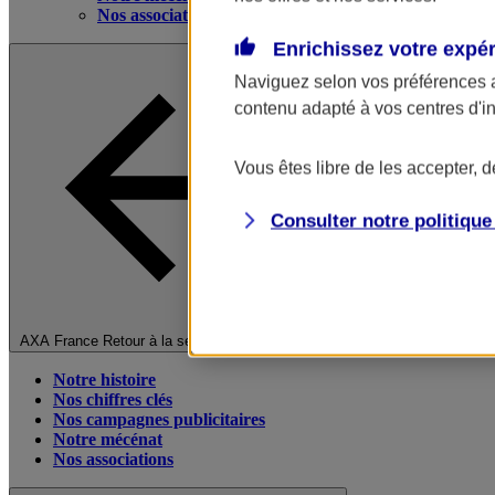
Nos associations
Enrichissez votre expé
Naviguez selon vos préférences 
contenu adapté à vos centres d'i
Vous êtes libre de les accepter, 
Consulter notre politiqu
Fermer le menu principal
AXA France
Retour à la section précédente
Notre histoire
Nos chiffres clés
Nos campagnes publicitaires
Notre mécénat
Nos associations