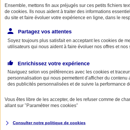
Ensemble, mettons fin aux préjugés sur ces petits fichiers te
de
cookies
. Ils nous aident à traiter des informations essentie
du site et faire évoluer votre expérience en ligne, dans le resp
Partagez vos attentes
Soyez toujours plus satisfait en acceptant les
cookies
de mes
utilisateurs qui nous aident à faire évoluer nos offres et nos 
A vos côtés
Retour à la section précédente
Enrichissez votre expérience
Fermer le menu principal
Naviguez selon vos préférences avec les
cookies et traceur
personnalisation qui nous permettent d'afficher du contenu a
des publicités personnalisées et de suivre la performance
Vous êtes libre de les accepter, de les refuser comme de cha
allant sur
"Paramétrer mes
cookies
"
Préserver la nature et le climat
Consulter notre politique de
cookies
Faire avancer la solidarité et l'inclusion