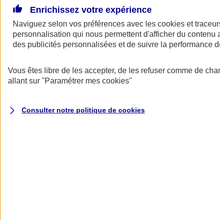
Enrichissez votre expérience
Naviguez selon vos préférences avec les
cookies et traceur
personnalisation qui nous permettent d'afficher du contenu a
des publicités personnalisées et de suivre la performance
Vous êtes libre de les accepter, de les refuser comme de cha
allant sur
"Paramétrer mes
cookies
"
A vos côtés
Retour à la section précédente
Consulter notre politique de
cookies
Fermer le menu principal
Préserver la nature et le climat
Faire avancer la solidarité et l'inclusion