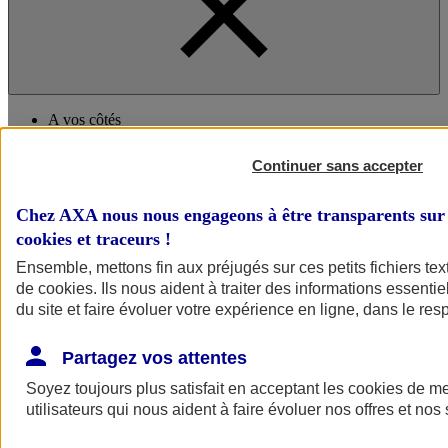
A vos côtés
Continuer sans accepter
Chez AXA nous nous engageons à être transparents sur 
cookies et traceurs
!
Ensemble, mettons fin aux préjugés sur ces petits fichiers te
de
cookies
. Ils nous aident à traiter des informations essentie
A vos côtés
Préserver la nature et le climat
du site et faire évoluer votre expérience en ligne, dans le resp
Faire avancer la solidarité et l'inclusion
Donner toute leur place aux territoires
Partagez vos attentes
Porter l'élan du rugby féminin
Soyez toujours plus satisfait en acceptant les
cookies
de mes
utilisateurs qui nous aident à faire évoluer nos offres et nos 