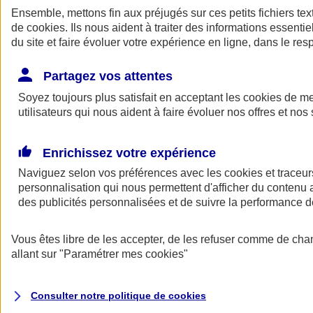
Ensemble, mettons fin aux préjugés sur ces petits fichiers te
de
cookies
. Ils nous aident à traiter des informations essentie
du site et faire évoluer votre expérience en ligne, dans le resp
Partagez vos attentes
Soyez toujours plus satisfait en acceptant les
cookies
de mes
utilisateurs qui nous aident à faire évoluer nos offres et nos 
A vos côtés
Retour à la section précédente
Enrichissez votre expérience
Fermer le menu principal
Naviguez selon vos préférences avec les
cookies et traceur
personnalisation qui nous permettent d'afficher du contenu a
des publicités personnalisées et de suivre la performance
Vous êtes libre de les accepter, de les refuser comme de cha
allant sur
"Paramétrer mes
cookies
"
Préserver la nature et le climat
Consulter notre politique de
cookies
Faire avancer la solidarité et l'inclusion