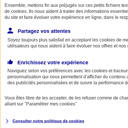
Ensemble, mettons fin aux préjugés sur ces petits fichiers te
de
cookies
. Ils nous aident à traiter des informations essentie
du site et faire évoluer votre expérience en ligne, dans le resp
Partagez vos attentes
Soyez toujours plus satisfait en acceptant les
cookies
de mes
utilisateurs qui nous aident à faire évoluer nos offres et nos 
A vos côtés
Retour à la section précédente
Enrichissez votre expérience
Fermer le menu principal
Naviguez selon vos préférences avec les
cookies et traceur
personnalisation qui nous permettent d'afficher du contenu a
des publicités personnalisées et de suivre la performance
Vous êtes libre de les accepter, de les refuser comme de cha
allant sur
"Paramétrer mes
cookies
"
Préserver la nature et le climat
Consulter notre politique de
cookies
Faire avancer la solidarité et l'inclusion