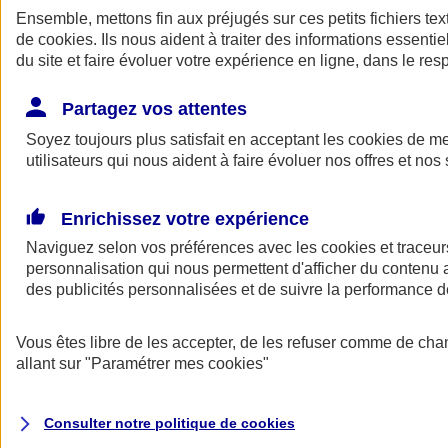
Ensemble, mettons fin aux préjugés sur ces petits fichiers te
de
cookies
. Ils nous aident à traiter des informations essentie
du site et faire évoluer votre expérience en ligne, dans le resp
Partagez vos attentes
Soyez toujours plus satisfait en acceptant les
cookies
de mes
utilisateurs qui nous aident à faire évoluer nos offres et nos 
A vos côtés
Retour à la section précédente
Enrichissez votre expérience
Fermer le menu principal
Naviguez selon vos préférences avec les
cookies et traceur
personnalisation qui nous permettent d'afficher du contenu a
des publicités personnalisées et de suivre la performance
Vous êtes libre de les accepter, de les refuser comme de cha
allant sur
"Paramétrer mes
cookies
"
Préserver la nature et le climat
Consulter notre politique de
cookies
Faire avancer la solidarité et l'inclusion