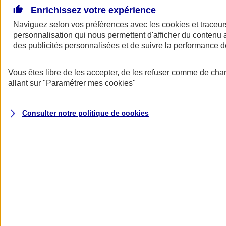
Enrichissez votre expérience
Naviguez selon vos préférences avec les
cookies et traceur
personnalisation qui nous permettent d'afficher du contenu a
des publicités personnalisées et de suivre la performance
Vous êtes libre de les accepter, de les refuser comme de cha
allant sur
"Paramétrer mes
cookies
"
A vos côtés
Retour à la section précédente
Consulter notre politique de
cookies
Fermer le menu principal
Préserver la nature et le climat
Faire avancer la solidarité et l'inclusion