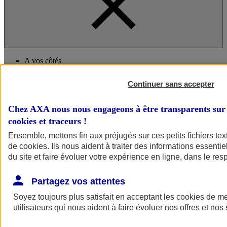
A vos côtés
Continuer sans accepter
Chez AXA nous nous engageons à être transparents sur 
cookies et traceurs
!
Ensemble, mettons fin aux préjugés sur ces petits fichiers te
de
cookies
. Ils nous aident à traiter des informations essentie
A vos côtés
Préserver la nature et le climat
du site et faire évoluer votre expérience en ligne, dans le resp
Faire avancer la solidarité et l'inclusion
Donner toute leur place aux territoires
Partagez vos attentes
Porter l'élan du rugby féminin
Soyez toujours plus satisfait en acceptant les
cookies
de mes
utilisateurs qui nous aident à faire évoluer nos offres et nos 