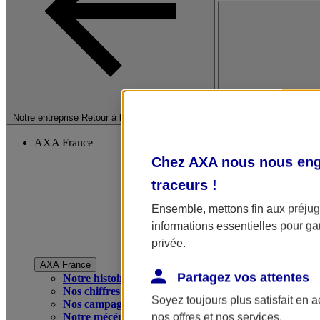
Fermer le menu princip
Notre entreprise
Retour à la section précédente
AXA France
Chez AXA nous nous enga
traceurs
!
Ensemble, mettons fin aux préjugé
informations essentielles pour gar
privée.
AXA France
Partagez vos attentes
Notre histoire
Nos chiffres clés
Soyez toujours plus satisfait en 
Nos campagnes publicitaires
Notre mécénat
nos offres et nos services.