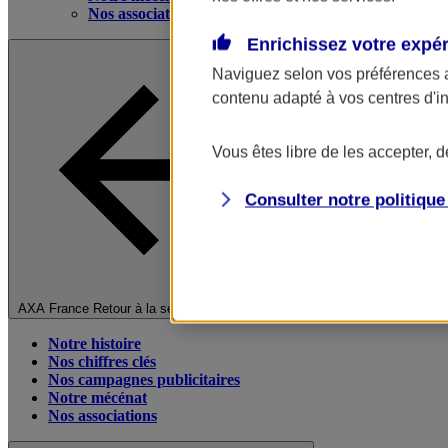
Nos associations
Enrichissez votre expé
Naviguez selon vos préférences 
contenu adapté à vos centres d'i
Vous êtes libre de les accepter, 
Consulter notre politiqu
Fermer le menu principal
AXA France
Retour à la section précédente
Notre histoire
Nos chiffres clés
Nos campagnes publicitaires
Notre mécénat
Nos associations