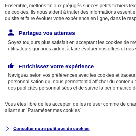
Ensemble, mettons fin aux préjugés sur ces petits fichiers te
de
cookies
. Ils nous aident à traiter des informations essentie
du site et faire évoluer votre expérience en ligne, dans le resp
Partagez vos attentes
Soyez toujours plus satisfait en acceptant les
cookies
de mes
utilisateurs qui nous aident à faire évoluer nos offres et nos 
A vos côtés
Retour à la section précédente
Enrichissez votre expérience
Fermer le menu principal
Naviguez selon vos préférences avec les
cookies et traceur
personnalisation qui nous permettent d'afficher du contenu a
des publicités personnalisées et de suivre la performance
Vous êtes libre de les accepter, de les refuser comme de cha
allant sur
"Paramétrer mes
cookies
"
Préserver la nature et le climat
Consulter notre politique de
cookies
Faire avancer la solidarité et l'inclusion