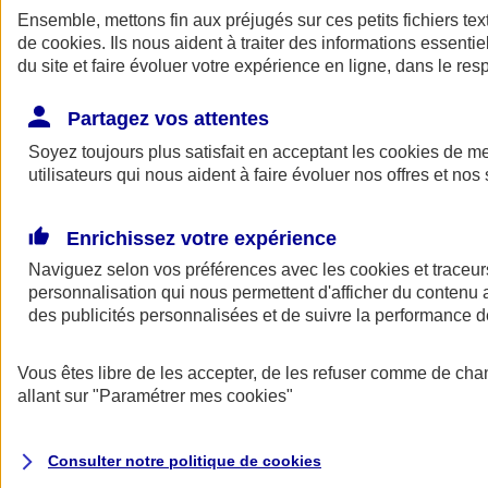
Ensemble, mettons fin aux préjugés sur ces petits fichiers te
de
cookies
. Ils nous aident à traiter des informations essentie
du site et faire évoluer votre expérience en ligne, dans le resp
Partagez vos attentes
Soyez toujours plus satisfait en acceptant les
cookies
de mes
utilisateurs qui nous aident à faire évoluer nos offres et nos 
A vos côtés
Retour à la section précédente
Enrichissez votre expérience
Fermer le menu principal
Naviguez selon vos préférences avec les
cookies et traceur
personnalisation qui nous permettent d'afficher du contenu a
des publicités personnalisées et de suivre la performance
Vous êtes libre de les accepter, de les refuser comme de cha
allant sur
"Paramétrer mes
cookies
"
Préserver la nature et le climat
Consulter notre politique de
cookies
Faire avancer la solidarité et l'inclusion