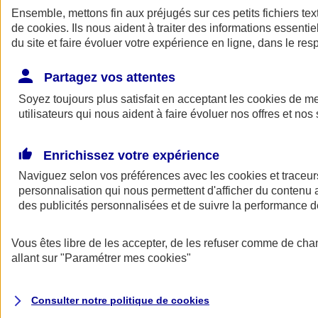
Ensemble, mettons fin aux préjugés sur ces petits fichiers te
de
cookies
. Ils nous aident à traiter des informations essentie
du site et faire évoluer votre expérience en ligne, dans le resp
Partagez vos attentes
Soyez toujours plus satisfait en acceptant les
cookies
de mes
utilisateurs qui nous aident à faire évoluer nos offres et nos 
A vos côtés
Retour à la section précédente
Enrichissez votre expérience
Fermer le menu principal
Naviguez selon vos préférences avec les
cookies et traceur
personnalisation qui nous permettent d'afficher du contenu a
des publicités personnalisées et de suivre la performance
Vous êtes libre de les accepter, de les refuser comme de cha
allant sur
"Paramétrer mes
cookies
"
Préserver la nature et le climat
Consulter notre politique de
cookies
Faire avancer la solidarité et l'inclusion