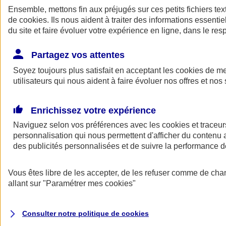
Ensemble, mettons fin aux préjugés sur ces petits fichiers te
de
cookies
. Ils nous aident à traiter des informations essentie
du site et faire évoluer votre expérience en ligne, dans le resp
Partagez vos attentes
Soyez toujours plus satisfait en acceptant les
cookies
de mes
utilisateurs qui nous aident à faire évoluer nos offres et nos 
A vos côtés
Retour à la section précédente
Enrichissez votre expérience
Fermer le menu principal
Naviguez selon vos préférences avec les
cookies et traceur
personnalisation qui nous permettent d'afficher du contenu a
des publicités personnalisées et de suivre la performance
Vous êtes libre de les accepter, de les refuser comme de cha
allant sur
"Paramétrer mes
cookies
"
Préserver la nature et le climat
Consulter notre politique de
cookies
Faire avancer la solidarité et l'inclusion