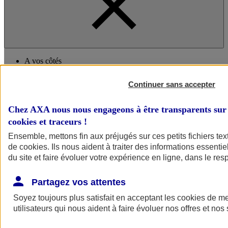
A vos côtés
Continuer sans accepter
Chez AXA nous nous engageons à être transparents sur 
cookies et traceurs
!
Ensemble, mettons fin aux préjugés sur ces petits fichiers te
de
cookies
. Ils nous aident à traiter des informations essentie
A vos côtés
Préserver la nature et le climat
du site et faire évoluer votre expérience en ligne, dans le resp
Faire avancer la solidarité et l'inclusion
Donner toute leur place aux territoires
Partagez vos attentes
Porter l'élan du rugby féminin
Soyez toujours plus satisfait en acceptant les
cookies
de mes
utilisateurs qui nous aident à faire évoluer nos offres et nos 