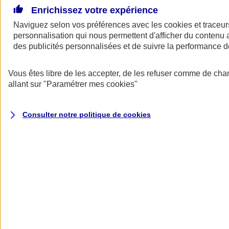
Enrichissez votre expérience
Naviguez selon vos préférences avec les
cookies et traceur
personnalisation qui nous permettent d'afficher du contenu a
des publicités personnalisées et de suivre la performance
Vous êtes libre de les accepter, de les refuser comme de cha
allant sur
"Paramétrer mes
cookies
"
A vos côtés
Retour à la section précédente
Consulter notre politique de
cookies
Fermer le menu principal
Préserver la nature et le climat
Faire avancer la solidarité et l'inclusion