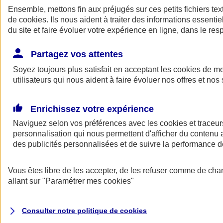
Ensemble, mettons fin aux préjugés sur ces petits fichiers te
de
cookies
. Ils nous aident à traiter des informations essentie
du site et faire évoluer votre expérience en ligne, dans le resp
Partagez vos attentes
Soyez toujours plus satisfait en acceptant les
cookies
de mes
utilisateurs qui nous aident à faire évoluer nos offres et nos 
A vos côtés
Retour à la section précédente
Enrichissez votre expérience
Fermer le menu principal
Naviguez selon vos préférences avec les
cookies et traceur
personnalisation qui nous permettent d'afficher du contenu a
des publicités personnalisées et de suivre la performance
Vous êtes libre de les accepter, de les refuser comme de cha
allant sur
"Paramétrer mes
cookies
"
Préserver la nature et le climat
Consulter notre politique de
cookies
Faire avancer la solidarité et l'inclusion