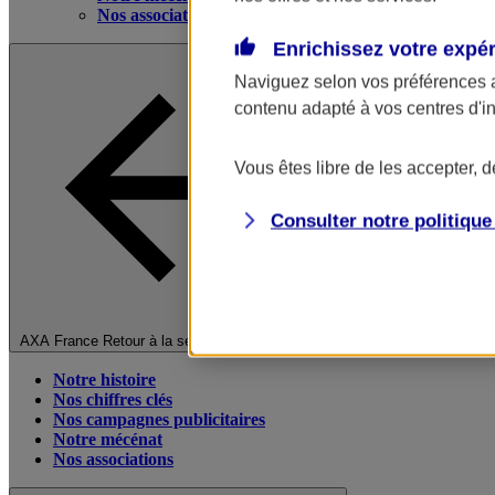
Nos associations
Enrichissez votre expé
Naviguez selon vos préférences 
contenu adapté à vos centres d'i
Vous êtes libre de les accepter, 
Consulter notre politiqu
Fermer le menu principal
AXA France
Retour à la section précédente
Notre histoire
Nos chiffres clés
Nos campagnes publicitaires
Notre mécénat
Nos associations