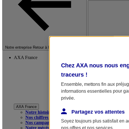
Fermer le menu princip
Notre entreprise
Retour à la section précédente
AXA France
Chez AXA nous nous enga
traceurs
!
Ensemble, mettons fin aux préjugé
informations essentielles pour gar
privée.
AXA France
Partagez vos attentes
Notre histoire
Nos chiffres clés
Soyez toujours plus satisfait en 
Nos campagnes publicitaires
Notre mécénat
nos offres et nos services.