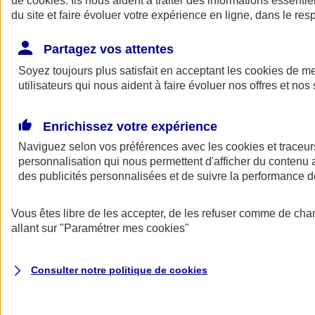
de
cookies
. Ils nous aident à traiter des informations essentie
du site et faire évoluer votre expérience en ligne, dans le resp
Assurance auto
Assurance jeune conducteur
Partagez vos attentes
Assurance forfait km
Soyez toujours plus satisfait en acceptant les
Assurance véhicule de collection
cookies
de mes
Assurance monospace
utilisateurs qui nous aident à faire évoluer nos offres et nos 
Garanties assurance auto
Nos formules assurance auto en ligne
Assurance Auto Malus
Enrichissez votre expérience
Services et avantages auto AXA
Naviguez selon vos préférences avec les
Assurance citoyenne auto
cookies et traceur
Assurer 2 voitures
personnalisation qui nous permettent d'afficher du contenu a
Assurance auto en ligne
des publicités personnalisées et de suivre la performance
Vous êtes libre de les accepter, de les refuser comme de cha
allant sur
"Paramétrer mes
cookies
"
Consulter notre politique de
cookies