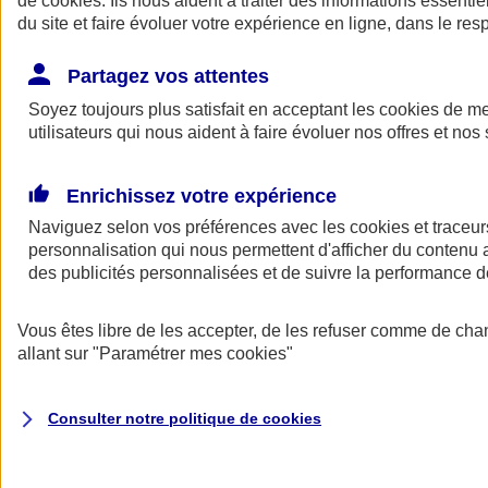
de
cookies
. Ils nous aident à traiter des informations essentie
du site et faire évoluer votre expérience en ligne, dans le resp
Assurance auto
Assurance jeune conducteur
Partagez vos attentes
Assurance forfait km
Soyez toujours plus satisfait en acceptant les
Assurance véhicule de collection
cookies
de mes
Assurance monospace
utilisateurs qui nous aident à faire évoluer nos offres et nos 
Garanties assurance auto
Nos formules assurance auto en ligne
Assurance Auto Malus
Enrichissez votre expérience
Services et avantages auto AXA
Naviguez selon vos préférences avec les
Assurance citoyenne auto
cookies et traceur
Assurer 2 voitures
personnalisation qui nous permettent d'afficher du contenu a
Assurance auto en ligne
des publicités personnalisées et de suivre la performance
Vous êtes libre de les accepter, de les refuser comme de cha
allant sur
"Paramétrer mes
cookies
"
Consulter notre politique de
cookies