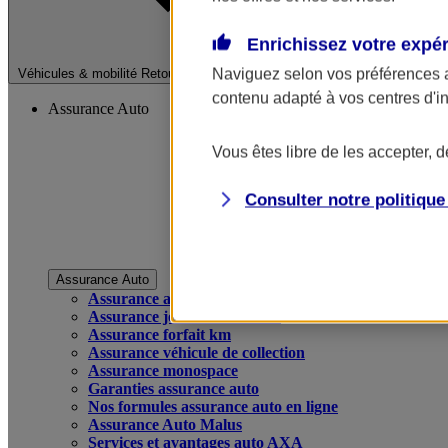
Enrichissez votre expé
Fermer le menu pri
Naviguez selon vos préférences 
Véhicules & mobilité
Retour à la section précédente
contenu adapté à vos centres d'i
Assurance Auto
Vous êtes libre de les accepter, 
Consulter notre politiqu
Assurance Auto
Assurance auto
Assurance jeune conducteur
Assurance forfait km
Assurance véhicule de collection
Assurance monospace
Garanties assurance auto
Nos formules assurance auto en ligne
Assurance Auto Malus
Services et avantages auto AXA