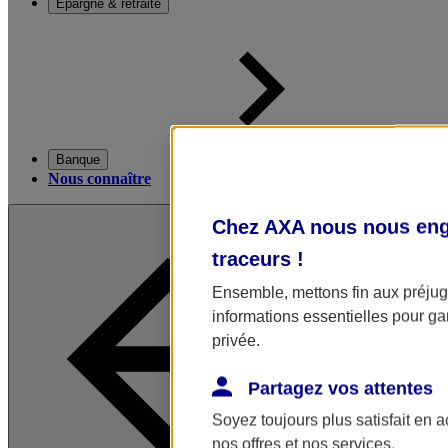
Épargne & retraite
Banque
Nous connaître
Chez AXA nous nous enga
traceurs
!
Ensemble, mettons fin aux préjugé
informations essentielles pour gar
privée.
Partagez vos attentes
Soyez toujours plus satisfait en 
nos offres et nos services.