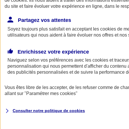
de
cookies
. Ils nous aident à traiter des informations essentie
du site et faire évoluer votre expérience en ligne, dans le resp
Assurance auto
Assurance jeune conducteur
Partagez vos attentes
Assurance forfait km
Soyez toujours plus satisfait en acceptant les
Assurance véhicule de collection
cookies
de mes
Assurance monospace
utilisateurs qui nous aident à faire évoluer nos offres et nos 
Garanties assurance auto
Nos formules assurance auto en ligne
Assurance Auto Malus
Enrichissez votre expérience
Services et avantages auto AXA
Naviguez selon vos préférences avec les
Assurance citoyenne auto
cookies et traceur
Assurer 2 voitures
personnalisation qui nous permettent d'afficher du contenu a
Assurance auto en ligne
des publicités personnalisées et de suivre la performance
Vous êtes libre de les accepter, de les refuser comme de cha
allant sur
"Paramétrer mes
cookies
"
Consulter notre politique de
cookies