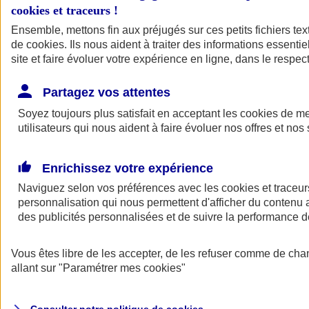
cookies et traceurs
!
Ensemble, mettons fin aux préjugés sur ces petits fichiers te
Assurance auto
de
cookies
Assurance jeune conducteur
. Ils nous aident à traiter des informations essentie
Assurance forfait km
site et faire évoluer votre expérience en ligne, dans le respect
Assurance véhicule de collection
Assurance monospace
Partagez vos attentes
Garanties assurance auto
Nos formules assurance auto en ligne
Soyez toujours plus satisfait en acceptant les
cookies
de mes
Assurance Auto Malus
utilisateurs qui nous aident à faire évoluer nos offres et nos 
Services et avantages auto AXA
Assurance citoyenne auto
Assurer 2 voitures
Enrichissez votre expérience
Assurance auto en ligne
Naviguez selon vos préférences avec les
cookies et traceur
personnalisation qui nous permettent d'afficher du contenu a
des publicités personnalisées et de suivre la performance
Vous êtes libre de les accepter, de les refuser comme de cha
allant sur
"Paramétrer mes
cookies
"