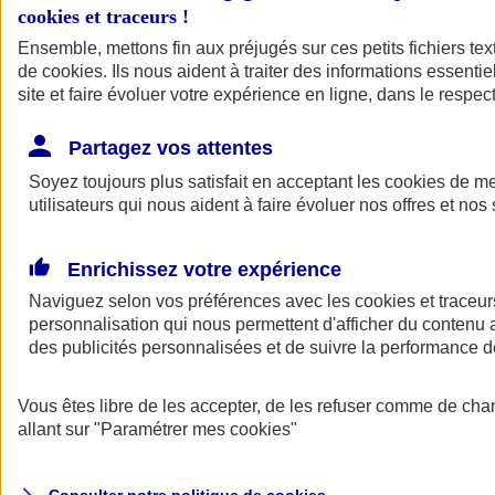
cookies et traceurs
!
Ensemble, mettons fin aux préjugés sur ces petits fichiers te
Assurance auto
de
cookies
Assurance jeune conducteur
. Ils nous aident à traiter des informations essentie
Assurance forfait km
site et faire évoluer votre expérience en ligne, dans le respect
Assurance véhicule de collection
Assurance monospace
Partagez vos attentes
Garanties assurance auto
Nos formules assurance auto en ligne
Soyez toujours plus satisfait en acceptant les
cookies
de mes
Assurance Auto Malus
utilisateurs qui nous aident à faire évoluer nos offres et nos 
Services et avantages auto AXA
Assurance citoyenne auto
Assurer 2 voitures
Enrichissez votre expérience
Assurance auto en ligne
Naviguez selon vos préférences avec les
cookies et traceur
personnalisation qui nous permettent d'afficher du contenu a
des publicités personnalisées et de suivre la performance
Vous êtes libre de les accepter, de les refuser comme de cha
allant sur
"Paramétrer mes
cookies
"