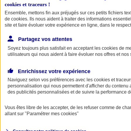
cookies et traceurs
!
Ensemble, mettons fin aux préjugés sur ces petits fichiers te
Assurance auto
de
cookies
Assurance jeune conducteur
. Ils nous aident à traiter des informations essentie
Assurance forfait km
site et faire évoluer votre expérience en ligne, dans le respect
Assurance véhicule de collection
Assurance monospace
Partagez vos attentes
Garanties assurance auto
Nos formules assurance auto en ligne
Soyez toujours plus satisfait en acceptant les
cookies
de mes
Assurance Auto Malus
utilisateurs qui nous aident à faire évoluer nos offres et nos 
Services et avantages auto AXA
Assurance citoyenne auto
Assurer 2 voitures
Enrichissez votre expérience
Assurance auto en ligne
Naviguez selon vos préférences avec les
cookies et traceur
personnalisation qui nous permettent d'afficher du contenu a
des publicités personnalisées et de suivre la performance
Vous êtes libre de les accepter, de les refuser comme de cha
allant sur
"Paramétrer mes
cookies
"