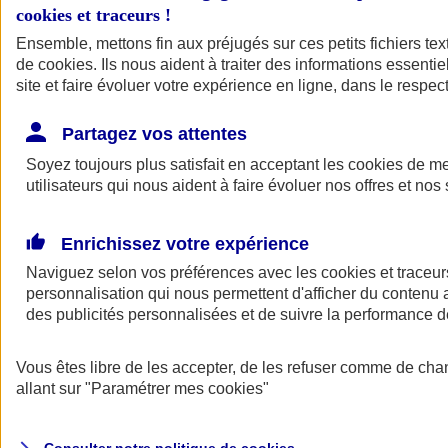
cookies et traceurs
!
Ensemble, mettons fin aux préjugés sur ces petits fichiers te
Assurance auto
de
cookies
Assurance jeune conducteur
. Ils nous aident à traiter des informations essentie
Assurance forfait km
site et faire évoluer votre expérience en ligne, dans le respect
Assurance véhicule de collection
Assurance monospace
Partagez vos attentes
Garanties assurance auto
Nos formules assurance auto en ligne
Soyez toujours plus satisfait en acceptant les
cookies
de mes
Assurance Auto Malus
utilisateurs qui nous aident à faire évoluer nos offres et nos 
Services et avantages auto AXA
Assurance citoyenne auto
Assurer 2 voitures
Enrichissez votre expérience
Assurance auto en ligne
Naviguez selon vos préférences avec les
cookies et traceur
personnalisation qui nous permettent d'afficher du contenu a
des publicités personnalisées et de suivre la performance
Vous êtes libre de les accepter, de les refuser comme de cha
allant sur
"Paramétrer mes
cookies
"