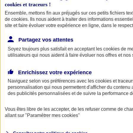
cookies et traceurs
!
Ensemble, mettons fin aux préjugés sur ces petits fichiers te
Assurance auto
de
cookies
Assurance jeune conducteur
. Ils nous aident à traiter des informations essentie
Assurance forfait km
site et faire évoluer votre expérience en ligne, dans le respect
Assurance véhicule de collection
Assurance monospace
Partagez vos attentes
Garanties assurance auto
Nos formules assurance auto en ligne
Soyez toujours plus satisfait en acceptant les
cookies
de mes
Assurance Auto Malus
utilisateurs qui nous aident à faire évoluer nos offres et nos 
Services et avantages auto AXA
Assurance citoyenne auto
Assurer 2 voitures
Enrichissez votre expérience
Assurance auto en ligne
Naviguez selon vos préférences avec les
cookies et traceur
personnalisation qui nous permettent d'afficher du contenu a
des publicités personnalisées et de suivre la performance
Vous êtes libre de les accepter, de les refuser comme de cha
allant sur
"Paramétrer mes
cookies
"