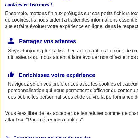
cookies et traceurs
!
Ensemble, mettons fin aux préjugés sur ces petits fichiers te
Assurance auto
de
cookies
Assurance jeune conducteur
. Ils nous aident à traiter des informations essentie
Assurance forfait km
site et faire évoluer votre expérience en ligne, dans le respect
Assurance véhicule de collection
Assurance monospace
Partagez vos attentes
Garanties assurance auto
Nos formules assurance auto en ligne
Soyez toujours plus satisfait en acceptant les
cookies
de mes
Assurance Auto Malus
utilisateurs qui nous aident à faire évoluer nos offres et nos 
Services et avantages auto AXA
Assurance citoyenne auto
Assurer 2 voitures
Enrichissez votre expérience
Assurance auto en ligne
Naviguez selon vos préférences avec les
cookies et traceur
personnalisation qui nous permettent d'afficher du contenu a
des publicités personnalisées et de suivre la performance
Vous êtes libre de les accepter, de les refuser comme de cha
allant sur
"Paramétrer mes
cookies
"