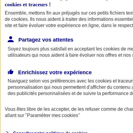
cookies et traceurs
!
Ensemble, mettons fin aux préjugés sur ces petits fichiers te
Assurance auto
de
cookies
Assurance jeune conducteur
. Ils nous aident à traiter des informations essentie
Assurance forfait km
site et faire évoluer votre expérience en ligne, dans le respect
Assurance véhicule de collection
Assurance monospace
Partagez vos attentes
Garanties assurance auto
Nos formules assurance auto en ligne
Soyez toujours plus satisfait en acceptant les
cookies
de mes
Assurance Auto Malus
utilisateurs qui nous aident à faire évoluer nos offres et nos 
Services et avantages auto AXA
Assurance citoyenne auto
Assurer 2 voitures
Enrichissez votre expérience
Assurance auto en ligne
Naviguez selon vos préférences avec les
cookies et traceur
personnalisation qui nous permettent d'afficher du contenu a
des publicités personnalisées et de suivre la performance
Vous êtes libre de les accepter, de les refuser comme de cha
allant sur
"Paramétrer mes
cookies
"