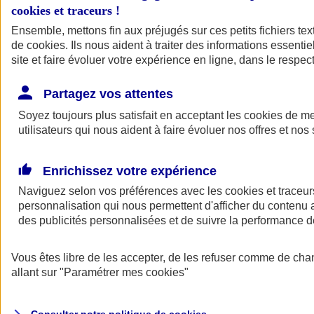
cookies et traceurs
!
Ensemble, mettons fin aux préjugés sur ces petits fichiers te
Assurance auto
de
cookies
Assurance jeune conducteur
. Ils nous aident à traiter des informations essentie
Assurance forfait km
site et faire évoluer votre expérience en ligne, dans le respect
Assurance véhicule de collection
Assurance monospace
Partagez vos attentes
Garanties assurance auto
Nos formules assurance auto en ligne
Soyez toujours plus satisfait en acceptant les
cookies
de mes
Assurance Auto Malus
utilisateurs qui nous aident à faire évoluer nos offres et nos 
Services et avantages auto AXA
Assurance citoyenne auto
Assurer 2 voitures
Enrichissez votre expérience
Assurance auto en ligne
Naviguez selon vos préférences avec les
cookies et traceur
personnalisation qui nous permettent d'afficher du contenu a
des publicités personnalisées et de suivre la performance
Vous êtes libre de les accepter, de les refuser comme de cha
allant sur
"Paramétrer mes
cookies
"