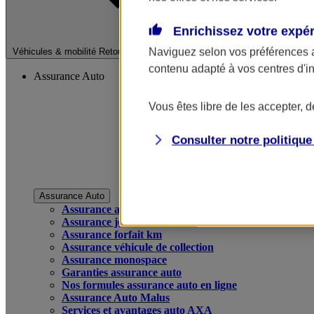
Enrichissez votre expé
Fermer le menu pri
Naviguez selon vos préférences 
Véhicules & mobilité
Retour à la section précédente
contenu adapté à vos centres d'i
Assurance Auto
Vous êtes libre de les accepter, 
Consulter notre politiqu
Assurance Auto
Assurance auto
Assurance jeune conducteur
Assurance forfait km
Assurance véhicule de collection
Assurance monospace
Garanties assurance auto
Nos formules assurance auto en ligne
Assurance Auto Malus
Services et avantages auto AXA