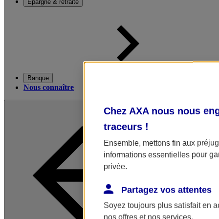
Épargne & retraite
Banque
Nous connaître
Chez AXA nous nous enga
traceurs
!
Ensemble, mettons fin aux préjugé
informations essentielles pour gar
privée.
Partagez vos attentes
Soyez toujours plus satisfait en 
nos offres et nos services.