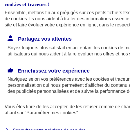
cookies et traceurs
!
Ensemble, mettons fin aux préjugés sur ces petits fichiers te
Assurance auto
de
cookies
Assurance jeune conducteur
. Ils nous aident à traiter des informations essentie
Assurance forfait km
site et faire évoluer votre expérience en ligne, dans le respect
Assurance véhicule de collection
Assurance monospace
Partagez vos attentes
Garanties assurance auto
Nos formules assurance auto en ligne
Soyez toujours plus satisfait en acceptant les
cookies
de mes
Assurance Auto Malus
utilisateurs qui nous aident à faire évoluer nos offres et nos 
Services et avantages auto AXA
Assurance citoyenne auto
Assurer 2 voitures
Enrichissez votre expérience
Assurance auto en ligne
Naviguez selon vos préférences avec les
cookies et traceur
personnalisation qui nous permettent d'afficher du contenu a
des publicités personnalisées et de suivre la performance
Vous êtes libre de les accepter, de les refuser comme de cha
allant sur
"Paramétrer mes
cookies
"