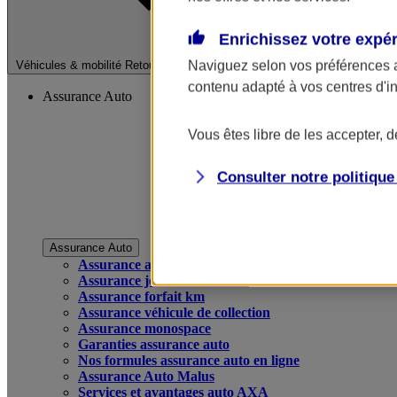
Enrichissez votre expé
Fermer le menu pri
Naviguez selon vos préférences 
Véhicules & mobilité
Retour à la section précédente
contenu adapté à vos centres d'i
Assurance Auto
Vous êtes libre de les accepter, 
Consulter notre politiqu
Assurance Auto
Assurance auto
Assurance jeune conducteur
Assurance forfait km
Assurance véhicule de collection
Assurance monospace
Garanties assurance auto
Nos formules assurance auto en ligne
Assurance Auto Malus
Services et avantages auto AXA