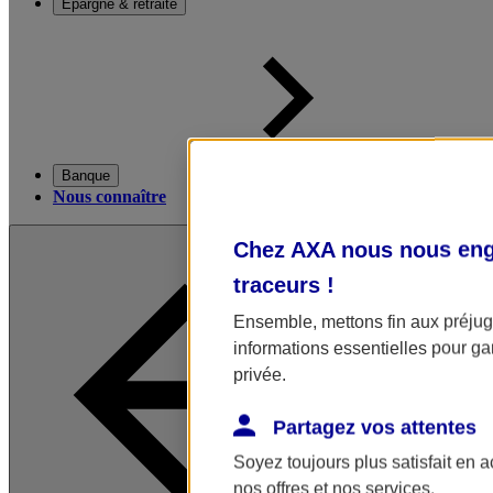
Épargne & retraite
Banque
Nous connaître
Chez AXA nous nous enga
traceurs
!
Ensemble, mettons fin aux préjugé
informations essentielles pour gar
privée.
Partagez vos attentes
Soyez toujours plus satisfait en 
nos offres et nos services.