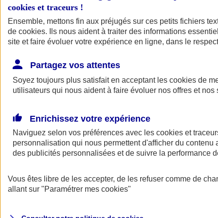
cookies et traceurs
!
Ensemble, mettons fin aux préjugés sur ces petits fichiers te
Assurance auto
de
cookies
Assurance jeune conducteur
. Ils nous aident à traiter des informations essentie
Assurance forfait km
site et faire évoluer votre expérience en ligne, dans le respect
Assurance véhicule de collection
Assurance monospace
Partagez vos attentes
Garanties assurance auto
Nos formules assurance auto en ligne
Soyez toujours plus satisfait en acceptant les
cookies
de mes
Assurance Auto Malus
utilisateurs qui nous aident à faire évoluer nos offres et nos 
Services et avantages auto AXA
Assurance citoyenne auto
Assurer 2 voitures
Enrichissez votre expérience
Assurance auto en ligne
Naviguez selon vos préférences avec les
cookies et traceur
personnalisation qui nous permettent d'afficher du contenu a
des publicités personnalisées et de suivre la performance
Vous êtes libre de les accepter, de les refuser comme de cha
allant sur
"Paramétrer mes
cookies
"