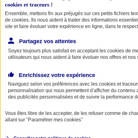
cookies et traceurs
!
Ensemble, mettons fin aux préjugés sur ces petits fichiers te
Assurance auto
de
cookies
Assurance jeune conducteur
. Ils nous aident à traiter des informations essentie
Assurance forfait km
site et faire évoluer votre expérience en ligne, dans le respect
Assurance véhicule de collection
Assurance monospace
Partagez vos attentes
Garanties assurance auto
Nos formules assurance auto en ligne
Soyez toujours plus satisfait en acceptant les
cookies
de mes
Assurance Auto Malus
utilisateurs qui nous aident à faire évoluer nos offres et nos 
Services et avantages auto AXA
Assurance citoyenne auto
Assurer 2 voitures
Enrichissez votre expérience
Assurance auto en ligne
Naviguez selon vos préférences avec les
cookies et traceur
personnalisation qui nous permettent d'afficher du contenu a
des publicités personnalisées et de suivre la performance
Vous êtes libre de les accepter, de les refuser comme de cha
allant sur
"Paramétrer mes
cookies
"