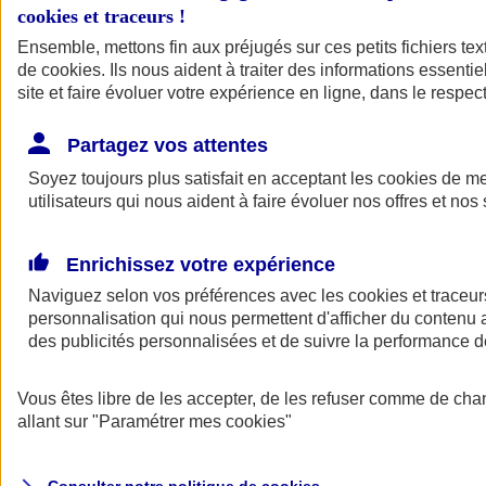
cookies et traceurs
!
Ensemble, mettons fin aux préjugés sur ces petits fichiers te
Assurance auto
de
cookies
Assurance jeune conducteur
. Ils nous aident à traiter des informations essentie
Assurance forfait km
site et faire évoluer votre expérience en ligne, dans le respect
Assurance véhicule de collection
Assurance monospace
Partagez vos attentes
Garanties assurance auto
Nos formules assurance auto en ligne
Soyez toujours plus satisfait en acceptant les
cookies
de mes
Assurance Auto Malus
utilisateurs qui nous aident à faire évoluer nos offres et nos 
Services et avantages auto AXA
Assurance citoyenne auto
Assurer 2 voitures
Enrichissez votre expérience
Assurance auto en ligne
Naviguez selon vos préférences avec les
cookies et traceur
personnalisation qui nous permettent d'afficher du contenu a
des publicités personnalisées et de suivre la performance
Vous êtes libre de les accepter, de les refuser comme de cha
allant sur
"Paramétrer mes
cookies
"