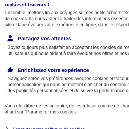
cookies et traceurs
!
Ensemble, mettons fin aux préjugés sur ces petits fichiers te
Assurance auto
de
cookies
Assurance jeune conducteur
. Ils nous aident à traiter des informations essentie
Assurance forfait km
site et faire évoluer votre expérience en ligne, dans le respect
Assurance véhicule de collection
Assurance monospace
Partagez vos attentes
Garanties assurance auto
Nos formules assurance auto en ligne
Soyez toujours plus satisfait en acceptant les
cookies
de mes
Assurance Auto Malus
utilisateurs qui nous aident à faire évoluer nos offres et nos 
Services et avantages auto AXA
Assurance citoyenne auto
Assurer 2 voitures
Enrichissez votre expérience
Assurance auto en ligne
Naviguez selon vos préférences avec les
cookies et traceur
personnalisation qui nous permettent d'afficher du contenu a
des publicités personnalisées et de suivre la performance
Vous êtes libre de les accepter, de les refuser comme de cha
allant sur
"Paramétrer mes
cookies
"