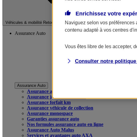
Enrichissez votre expé
Fermer le menu pri
Naviguez selon vos préférences 
Véhicules & mobilité
Retour à la section précédente
contenu adapté à vos centres d'i
Assurance Auto
Vous êtes libre de les accepter, 
Consulter notre politiqu
Assurance Auto
Assurance auto
Assurance jeune conducteur
Assurance forfait km
Assurance véhicule de collection
Assurance monospace
Garanties assurance auto
Nos formules assurance auto en ligne
Assurance Auto Malus
Services et avantages auto AXA