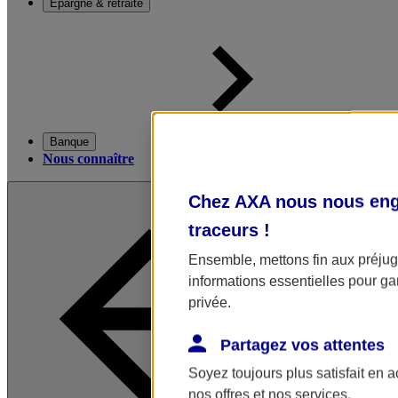
Épargne & retraite
Banque
Nous connaître
Chez AXA nous nous enga
traceurs
!
Ensemble, mettons fin aux préjugé
informations essentielles pour gar
privée.
Partagez vos attentes
Soyez toujours plus satisfait en 
nos offres et nos services.