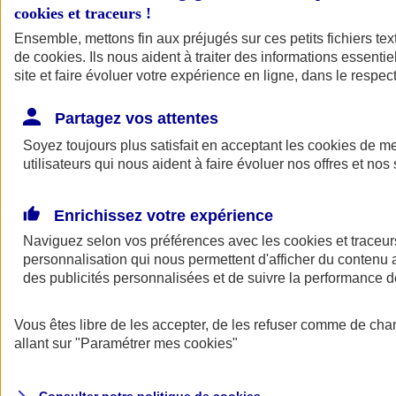
cookies et traceurs
!
Ensemble, mettons fin aux préjugés sur ces petits fichiers te
Assurance auto
de
cookies
Assurance jeune conducteur
. Ils nous aident à traiter des informations essentie
Assurance forfait km
site et faire évoluer votre expérience en ligne, dans le respect
Assurance véhicule de collection
Assurance monospace
Partagez vos attentes
Garanties assurance auto
Nos formules assurance auto en ligne
Soyez toujours plus satisfait en acceptant les
cookies
de mes
Assurance Auto Malus
utilisateurs qui nous aident à faire évoluer nos offres et nos 
Services et avantages auto AXA
Assurance citoyenne auto
Assurer 2 voitures
Enrichissez votre expérience
Assurance auto en ligne
Naviguez selon vos préférences avec les
cookies et traceur
personnalisation qui nous permettent d'afficher du contenu a
des publicités personnalisées et de suivre la performance
Vous êtes libre de les accepter, de les refuser comme de cha
allant sur
"Paramétrer mes
cookies
"