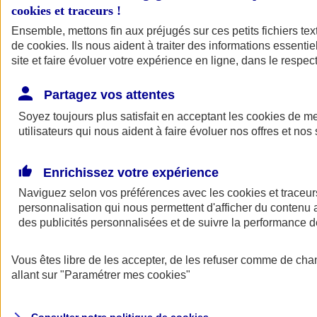
cookies et traceurs
!
Ensemble, mettons fin aux préjugés sur ces petits fichiers te
Assurance auto
de
cookies
Assurance jeune conducteur
. Ils nous aident à traiter des informations essentie
Assurance forfait km
site et faire évoluer votre expérience en ligne, dans le respect
Assurance véhicule de collection
Assurance monospace
Partagez vos attentes
Garanties assurance auto
Nos formules assurance auto en ligne
Soyez toujours plus satisfait en acceptant les
cookies
de mes
Assurance Auto Malus
utilisateurs qui nous aident à faire évoluer nos offres et nos 
Services et avantages auto AXA
Assurance citoyenne auto
Assurer 2 voitures
Enrichissez votre expérience
Assurance auto en ligne
Naviguez selon vos préférences avec les
cookies et traceur
personnalisation qui nous permettent d'afficher du contenu a
des publicités personnalisées et de suivre la performance
Vous êtes libre de les accepter, de les refuser comme de cha
allant sur
"Paramétrer mes
cookies
"