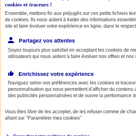
cookies et traceurs
!
Ensemble, mettons fin aux préjugés sur ces petits fichiers te
Assurance auto
de
cookies
Assurance jeune conducteur
. Ils nous aident à traiter des informations essentie
Assurance forfait km
site et faire évoluer votre expérience en ligne, dans le respect
Assurance véhicule de collection
Assurance monospace
Partagez vos attentes
Garanties assurance auto
Nos formules assurance auto en ligne
Soyez toujours plus satisfait en acceptant les
cookies
de mes
Assurance Auto Malus
utilisateurs qui nous aident à faire évoluer nos offres et nos 
Services et avantages auto AXA
Assurance citoyenne auto
Assurer 2 voitures
Enrichissez votre expérience
Assurance auto en ligne
Naviguez selon vos préférences avec les
cookies et traceur
personnalisation qui nous permettent d'afficher du contenu a
des publicités personnalisées et de suivre la performance
Vous êtes libre de les accepter, de les refuser comme de cha
allant sur
"Paramétrer mes
cookies
"