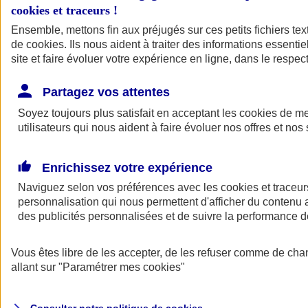
cookies et traceurs
!
Ensemble, mettons fin aux préjugés sur ces petits fichiers te
Assurance auto
de
cookies
Assurance jeune conducteur
. Ils nous aident à traiter des informations essentie
Assurance forfait km
site et faire évoluer votre expérience en ligne, dans le respect
Assurance véhicule de collection
Assurance monospace
Partagez vos attentes
Garanties assurance auto
Nos formules assurance auto en ligne
Soyez toujours plus satisfait en acceptant les
cookies
de mes
Assurance Auto Malus
utilisateurs qui nous aident à faire évoluer nos offres et nos 
Services et avantages auto AXA
Assurance citoyenne auto
Assurer 2 voitures
Enrichissez votre expérience
Assurance auto en ligne
Naviguez selon vos préférences avec les
cookies et traceur
personnalisation qui nous permettent d'afficher du contenu a
des publicités personnalisées et de suivre la performance
Vous êtes libre de les accepter, de les refuser comme de cha
allant sur
"Paramétrer mes
cookies
"