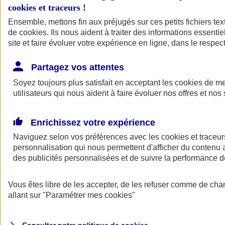
cookies et traceurs
!
Ensemble, mettons fin aux préjugés sur ces petits fichiers te
Assurance auto
de
cookies
Assurance jeune conducteur
. Ils nous aident à traiter des informations essentie
Assurance forfait km
site et faire évoluer votre expérience en ligne, dans le respect
Assurance véhicule de collection
Assurance monospace
Partagez vos attentes
Garanties assurance auto
Nos formules assurance auto en ligne
Soyez toujours plus satisfait en acceptant les
cookies
de mes
Assurance Auto Malus
utilisateurs qui nous aident à faire évoluer nos offres et nos 
Services et avantages auto AXA
Assurance citoyenne auto
Assurer 2 voitures
Enrichissez votre expérience
Assurance auto en ligne
Naviguez selon vos préférences avec les
cookies et traceur
personnalisation qui nous permettent d'afficher du contenu a
des publicités personnalisées et de suivre la performance
Vous êtes libre de les accepter, de les refuser comme de cha
allant sur
"Paramétrer mes
cookies
"