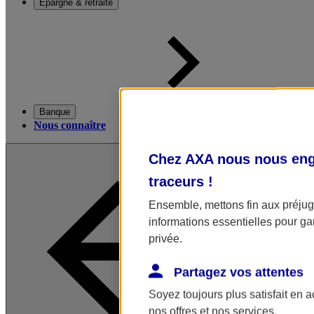
Épargne & retraite
Banque
Nous connaître
Chez AXA nous nous enga
traceurs
!
Ensemble, mettons fin aux préjugé
informations essentielles pour gar
privée.
Partagez vos attentes
Soyez toujours plus satisfait en 
nos offres et nos services.