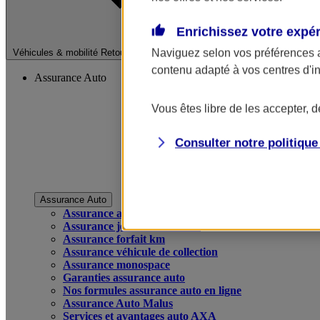
Enrichissez votre expé
Fermer le menu pri
Naviguez selon vos préférences 
Véhicules & mobilité
Retour à la section précédente
contenu adapté à vos centres d'i
Assurance Auto
Vous êtes libre de les accepter, 
Consulter notre politiqu
Assurance Auto
Assurance auto
Assurance jeune conducteur
Assurance forfait km
Assurance véhicule de collection
Assurance monospace
Garanties assurance auto
Nos formules assurance auto en ligne
Assurance Auto Malus
Services et avantages auto AXA