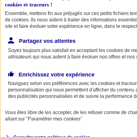
cookies et traceurs
!
Ensemble, mettons fin aux préjugés sur ces petits fichiers te
Assurance auto
de
cookies
Assurance jeune conducteur
. Ils nous aident à traiter des informations essentie
Assurance forfait km
site et faire évoluer votre expérience en ligne, dans le respect
Assurance véhicule de collection
Assurance monospace
Partagez vos attentes
Garanties assurance auto
Nos formules assurance auto en ligne
Soyez toujours plus satisfait en acceptant les
cookies
de mes
Assurance Auto Malus
utilisateurs qui nous aident à faire évoluer nos offres et nos 
Services et avantages auto AXA
Assurance citoyenne auto
Assurer 2 voitures
Enrichissez votre expérience
Assurance auto en ligne
Naviguez selon vos préférences avec les
cookies et traceur
personnalisation qui nous permettent d'afficher du contenu a
des publicités personnalisées et de suivre la performance
Vous êtes libre de les accepter, de les refuser comme de cha
allant sur
"Paramétrer mes
cookies
"