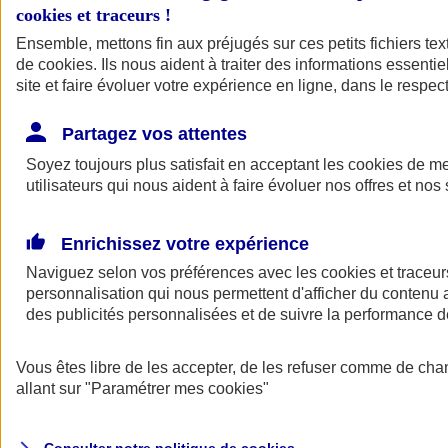
cookies et traceurs
!
Ensemble, mettons fin aux préjugés sur ces petits fichiers te
Assurance auto
de
cookies
Assurance jeune conducteur
. Ils nous aident à traiter des informations essentie
Assurance forfait km
site et faire évoluer votre expérience en ligne, dans le respect
Assurance véhicule de collection
Assurance monospace
Partagez vos attentes
Garanties assurance auto
Nos formules assurance auto en ligne
Soyez toujours plus satisfait en acceptant les
cookies
de mes
Assurance Auto Malus
utilisateurs qui nous aident à faire évoluer nos offres et nos 
Services et avantages auto AXA
Assurance citoyenne auto
Assurer 2 voitures
Enrichissez votre expérience
Assurance auto en ligne
Naviguez selon vos préférences avec les
cookies et traceur
personnalisation qui nous permettent d'afficher du contenu a
des publicités personnalisées et de suivre la performance
Vous êtes libre de les accepter, de les refuser comme de cha
allant sur
"Paramétrer mes
cookies
"