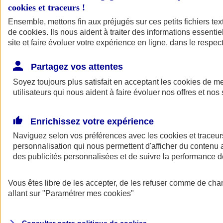
cookies et traceurs
!
Ensemble, mettons fin aux préjugés sur ces petits fichiers te
Assurance auto
de
cookies
Assurance jeune conducteur
. Ils nous aident à traiter des informations essentie
Assurance forfait km
site et faire évoluer votre expérience en ligne, dans le respect
Assurance véhicule de collection
Assurance monospace
Partagez vos attentes
Garanties assurance auto
Nos formules assurance auto en ligne
Soyez toujours plus satisfait en acceptant les
cookies
de mes
Assurance Auto Malus
utilisateurs qui nous aident à faire évoluer nos offres et nos 
Services et avantages auto AXA
Assurance citoyenne auto
Assurer 2 voitures
Enrichissez votre expérience
Assurance auto en ligne
Naviguez selon vos préférences avec les
cookies et traceur
personnalisation qui nous permettent d'afficher du contenu a
des publicités personnalisées et de suivre la performance
Vous êtes libre de les accepter, de les refuser comme de cha
allant sur
"Paramétrer mes
cookies
"