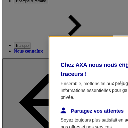
Épargne & retraite
Banque
Nous connaître
Chez AXA nous nous enga
traceurs
!
Ensemble, mettons fin aux préjugé
informations essentielles pour gar
privée.
Partagez vos attentes
Soyez toujours plus satisfait en 
nos offres et nos services.