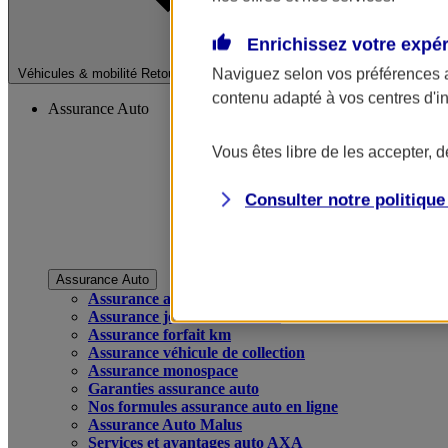
Enrichissez votre expé
Fermer le menu pri
Naviguez selon vos préférences 
Véhicules & mobilité
Retour à la section précédente
contenu adapté à vos centres d'i
Assurance Auto
Vous êtes libre de les accepter, 
Consulter notre politiqu
Assurance Auto
Assurance auto
Assurance jeune conducteur
Assurance forfait km
Assurance véhicule de collection
Assurance monospace
Garanties assurance auto
Nos formules assurance auto en ligne
Assurance Auto Malus
Services et avantages auto AXA