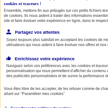
cookies et traceurs
!
Ensemble, mettons fin aux préjugés sur ces petits fichiers te
Assurance auto
de
cookies
Assurance jeune conducteur
. Ils nous aident à traiter des informations essentie
Assurance forfait km
site et faire évoluer votre expérience en ligne, dans le respect
Assurance véhicule de collection
Assurance monospace
Partagez vos attentes
Garanties assurance auto
Nos formules assurance auto en ligne
Soyez toujours plus satisfait en acceptant les
cookies
de mes
Assurance Auto Malus
utilisateurs qui nous aident à faire évoluer nos offres et nos 
Services et avantages auto AXA
Assurance citoyenne auto
Assurer 2 voitures
Enrichissez votre expérience
Assurance auto en ligne
Naviguez selon vos préférences avec les
cookies et traceur
personnalisation qui nous permettent d'afficher du contenu a
des publicités personnalisées et de suivre la performance
Vous êtes libre de les accepter, de les refuser comme de cha
allant sur
"Paramétrer mes
cookies
"