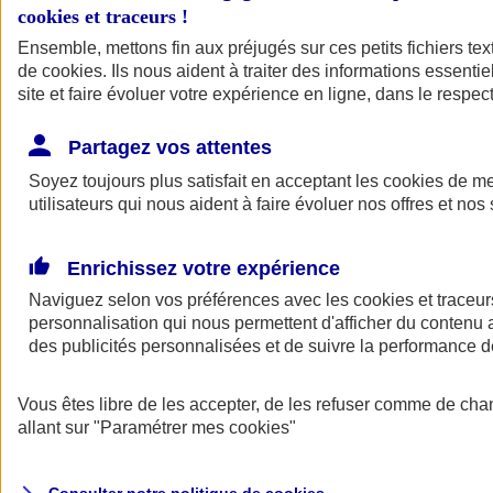
cookies et traceurs
!
Ensemble, mettons fin aux préjugés sur ces petits fichiers te
Assurance auto
de
cookies
Assurance jeune conducteur
. Ils nous aident à traiter des informations essentie
Assurance forfait km
site et faire évoluer votre expérience en ligne, dans le respect
Assurance véhicule de collection
Assurance monospace
Partagez vos attentes
Garanties assurance auto
Nos formules assurance auto en ligne
Soyez toujours plus satisfait en acceptant les
cookies
de mes
Assurance Auto Malus
utilisateurs qui nous aident à faire évoluer nos offres et nos 
Services et avantages auto AXA
Assurance citoyenne auto
Assurer 2 voitures
Enrichissez votre expérience
Assurance auto en ligne
Naviguez selon vos préférences avec les
cookies et traceur
personnalisation qui nous permettent d'afficher du contenu a
des publicités personnalisées et de suivre la performance
Vous êtes libre de les accepter, de les refuser comme de cha
allant sur
"Paramétrer mes
cookies
"