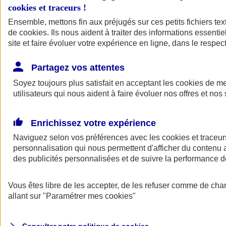
cookies et traceurs
!
Ensemble, mettons fin aux préjugés sur ces petits fichiers te
Assurance auto
de
cookies
Assurance jeune conducteur
. Ils nous aident à traiter des informations essentie
Assurance forfait km
site et faire évoluer votre expérience en ligne, dans le respect
Assurance véhicule de collection
Assurance monospace
Partagez vos attentes
Garanties assurance auto
Nos formules assurance auto en ligne
Soyez toujours plus satisfait en acceptant les
cookies
de mes
Assurance Auto Malus
utilisateurs qui nous aident à faire évoluer nos offres et nos 
Services et avantages auto AXA
Assurance citoyenne auto
Assurer 2 voitures
Enrichissez votre expérience
Assurance auto en ligne
Naviguez selon vos préférences avec les
cookies et traceur
personnalisation qui nous permettent d'afficher du contenu a
des publicités personnalisées et de suivre la performance
Vous êtes libre de les accepter, de les refuser comme de cha
allant sur
"Paramétrer mes
cookies
"