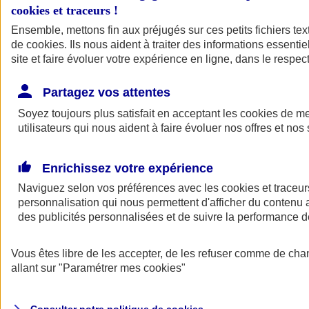
cookies et traceurs
!
Ensemble, mettons fin aux préjugés sur ces petits fichiers te
Assurance auto
de
cookies
Assurance jeune conducteur
. Ils nous aident à traiter des informations essentie
Assurance forfait km
site et faire évoluer votre expérience en ligne, dans le respect
Assurance véhicule de collection
Assurance monospace
Partagez vos attentes
Garanties assurance auto
Nos formules assurance auto en ligne
Soyez toujours plus satisfait en acceptant les
cookies
de mes
Assurance Auto Malus
utilisateurs qui nous aident à faire évoluer nos offres et nos 
Services et avantages auto AXA
Assurance citoyenne auto
Assurer 2 voitures
Enrichissez votre expérience
Assurance auto en ligne
Naviguez selon vos préférences avec les
cookies et traceur
personnalisation qui nous permettent d'afficher du contenu a
des publicités personnalisées et de suivre la performance
Vous êtes libre de les accepter, de les refuser comme de cha
allant sur
"Paramétrer mes
cookies
"