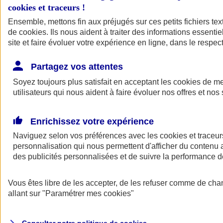
cookies et traceurs
!
Ensemble, mettons fin aux préjugés sur ces petits fichiers te
Assurance auto
de
cookies
Assurance jeune conducteur
. Ils nous aident à traiter des informations essentie
Assurance forfait km
site et faire évoluer votre expérience en ligne, dans le respect
Assurance véhicule de collection
Assurance monospace
Partagez vos attentes
Garanties assurance auto
Nos formules assurance auto en ligne
Soyez toujours plus satisfait en acceptant les
cookies
de mes
Assurance Auto Malus
utilisateurs qui nous aident à faire évoluer nos offres et nos 
Services et avantages auto AXA
Assurance citoyenne auto
Assurer 2 voitures
Enrichissez votre expérience
Assurance auto en ligne
Naviguez selon vos préférences avec les
cookies et traceur
personnalisation qui nous permettent d'afficher du contenu a
des publicités personnalisées et de suivre la performance
Vous êtes libre de les accepter, de les refuser comme de cha
allant sur
"Paramétrer mes
cookies
"